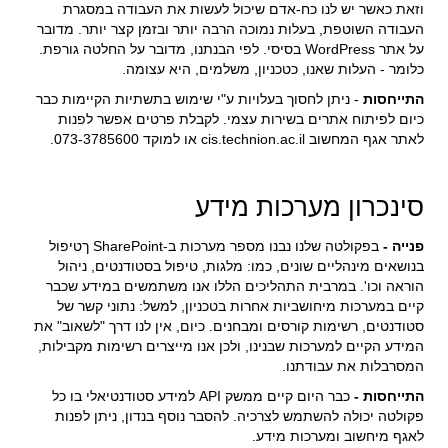
וזאת כאשר יש לנו כח-אדם שיכול לעשות את העבודה במסגרת
העבודה השוטפת, בעלות נמוכה הרבה יותר ובזמן קצר יותר. מדובר
על אתר WordPress בסיסי. לפי הבנתנו, מדובר על החלטה גורפת.
כלומר - העלות שאנו, כטכניון, משלמים, היא עצומה.
התייחסות
- ניתן לחסוך בעלויות ע"י שימוש בתשתיות הקיימות כבר
כיום לפיתוח אתרים בשירות עצמי. לקבלת פרטים אפשר לפנות
לאתר אגף המחשוב cis.technion.ac.il או למוקד 073-3785600.
סינכרון מערכות מידע
פנייה -
בפקולטה שלנו נבנו מספר מערכות ב-SharePoint ךטיפול
בנושאים מינהליים שונים, כמו: מלגות, טיפול בסטודנטים, ניהול
הוראה וכו'. במרבית התהליכים הללו אנו משתמשים במידע שכבר
קיים במערכות מיחושביות אחרות בטכניון, למשל: נתוני קשר של
סטודנטים, רשימות קורסים ומבחנים. כיום, אין לנו דרך "לשאוב" את
המידע הקיים למערכות שבנינו, ולכן אנו מייצרים רשימות מקבילות,
המסרבלות את עבודתנו.
התייחסות -
כבר היום קיים ממשק API למידע סטודנטיאלי בו כל
פקולטה יכולה להשתמש לצרכיה. להסבר נוסף בנדון, ניתן לפנות
לאגף מיחשוב ומערכות מידע.