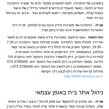
במשיבון של התמיכה, לוקח לפעמים מספר ימים עד שנציגי התמיכה
חוזרים לפונה. כאשר מועמדים נדרשים לעמוד בדדליין של אישור
הצעת קבלה, תשלום מקדמה, רישום לקורסים ועוד - עיכוב זה בטיפול
בעייתי מאד.
פנייה
- התמיכה של מערכות מידע אינם עונים לטלפון. פנייה דרך
המערכת הממוחשבת אינה נענית בזמן סביר.
התייחסות
- אגף מיחשוב ומערכות מידע עושה מאמצים רבים לשפר
את דרך פעולת מוקד התמיכה. שעות פעילות מוקד התמיכה הן 7:30
- 19:30. המוקד מעניק שירות לכלל בית הטכניון במגוון ערוצי קשר:
בטלפון, בוואטסאפ, דרך הפייסבוק או אתר התמיכה הטכניונית.
לנוחיות בית הטכניון, ניתן להשאיר הודעות והמוקד חוזר בהקדם לכל
הודעה. מספר הטלפון בו ניתן להשיג את המוקד הוא: 073-3785600
, מספר הוואטסאפ בו ניתן להשיג את המוקד הוא 073-3785600 |
פתיחת קריאת שירות ניתן לבצע דרך הקישור
:
.
http://5600.technion.ac.il
ניהול אתר בית באופן עצמאי
פנייה
- אנו מחויבים להתקשר עם ספק לניהול / עיצוב / שדרוג האתר
שלנו. העלות גבוהה מאד (כעשרת אלפי ש"ח לאתר בסדר גודל בינוני),