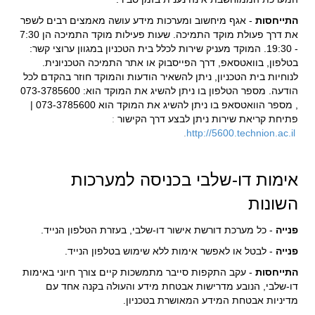
התייחסות
- אגף מיחשוב ומערכות מידע עושה מאמצים רבים לשפר
את דרך פעולת מוקד התמיכה. שעות פעילות מוקד התמיכה הן 7:30
- 19:30. המוקד מעניק שירות לכלל בית הטכניון במגוון ערוצי קשר:
בטלפון, בוואטסאפ, דרך הפייסבוק או אתר התמיכה הטכניונית.
לנוחיות בית הטכניון, ניתן להשאיר הודעות והמוקד חוזר בהקדם לכל
הודעה. מספר הטלפון בו ניתן להשיג את המוקד הוא: 073-3785600
, מספר הוואטסאפ בו ניתן להשיג את המוקד הוא 073-3785600 |
פתיחת קריאת שירות ניתן לבצע דרך הקישור
:
.
http://5600.technion.ac.il
אימות דו-שלבי בכניסה למערכות
השונות
פנייה
- כל מערכת דורשת אישור דו-שלבי, בעזרת הטלפון הנייד.
פנייה
- לבטל או לאפשר אימות ללא שימוש בטלפון הנייד.
התייחסות
- עקב התקפות סייבר מתמשכות קיים צורך חיוני באימות
דו-שלבי, הנובע מדרישות אבטחת מידע והעולה בקנה אחד עם
מדיניות אבטחת המידע המאושרת בטכניון.