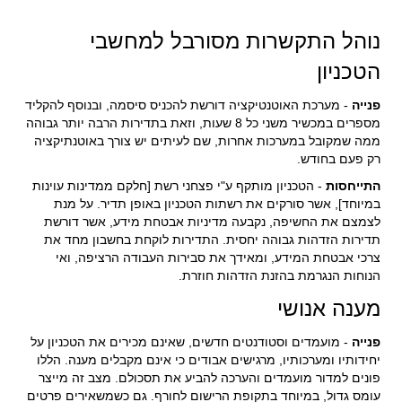
נוהל התקשרות מסורבל למחשבי
הטכניון
פנייה
- מערכת האוטנטיקציה דורשת להכניס סיסמה, ובנוסף להקליד
מספרים במכשיר משני
כל 8 שעות, וזאת בתדירות הרבה יותר גבוהה
ממה שמקובל במערכות אחרות, שם לעיתים יש צורך באוטנתיקציה
רק פעם בחודש.
התייחסות
- הטכניון מותקף ע"י פצחני רשת [חלקם ממדינות עוינות
במיוחד], אשר סורקים את רשתות הטכניון באופן תדיר. על מנת
לצמצם את החשיפה, נקבעה מדיניות אבטחת מידע, אשר דורשת
תדירות הזדהות גבוהה יחסית. התדירות לוקחת בחשבון מחד את
צרכי אבטחת המידע, ומאידך את סבירות העבודה הרציפה, ואי
הנוחות הנגרמת בהזנת הזדהות חוזרת.
מענה אנושי
פנייה
- מועמדים וסטודנטים חדשים, שאינם מכירים את הטכניון על
יחידותיו ומערכותיו, מרגישים אבודים כי אינם מקבלים מענה. הללו
פונים למדור מועמדים והערכה להביע את תסכולם. מצב זה מייצר
עומס גדול, במיוחד בתקופת הרישום לחורף. גם כשמשאירים פרטים