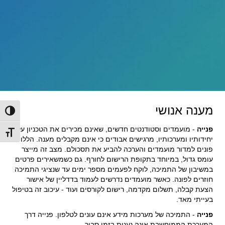
מענה אנושי
הפעל/כ
פנייה
- מועמדים וסטודנטים חדשים, שאינם מכירים את הטכניון על
מתג גו
יחידותיו ומערכותיו, מרגישים אבודים כי אינם מקבלים מענה. הללו
פונים למדור מועמדים והערכה להביע את תסכולם. מצב זה מייצר
עומס גדול, במיוחד בתקופת הרישום לחורף. גם כשמשאירים פרטים
במשיבון של התמיכה, לוקח לפעמים מספר ימים עד שנציגי התמיכה
חוזרים לפונה. כאשר מועמדים נדרשים לעמוד בדדליין של אישור
הצעת קבלה, תשלום מקדמה, רישום לקורסים ועוד - עיכוב זה בטיפול
בעייתי מאד.
פנייה
- התמיכה של מערכות מידע אינם עונים לטלפון. פנייה דרך
המערכת הממוחשבת אינה נענית בזמן סביר.